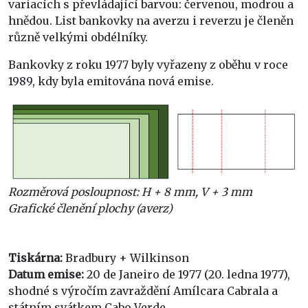
variacích s převládající barvou: červenou, modrou a
hnědou. List bankovky na averzu i reverzu je členěn
různě velkými obdélníky.
Bankovky z roku 1977 byly vyřazeny z oběhu v roce
1989, kdy byla emitována nová emise.
Rozměrová posloupnost: H + 8 mm, V + 3 mm
Grafické členění plochy (averz)
Tiskárna:
Bradbury + Wilkinson
Datum emise:
20 de Janeiro de 1977 (20. ledna 1977),
shodné s výročím zavraždění Amílcara Cabrala a
státním svátkem Cabo Verde