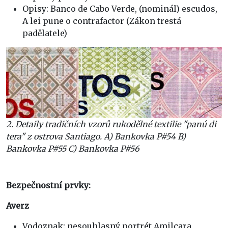
Opisy: Banco de Cabo Verde, (nominál) escudos,
A lei pune o contrafactor (Zákon trestá
padělatele)
2. Detaily tradičních vzorů rukodělné textilie "panú di
tera" z ostrova Santiago. A) Bankovka P#54 B)
Bankovka P#55 C) Bankovka P#56
Bezpečnostní prvky:
Averz
Vodoznak: nesouhlasný portrét Amilcara