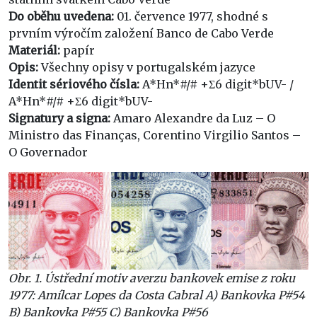
Do oběhu uvedena:
01. července 1977, shodné s
prvním výročím založení Banco de Cabo Verde
Materiál:
papír
Opis:
Všechny opisy v portugalském jazyce
Identit sériového čísla:
A*Hn*#/# +Σ6 digit*bUV- /
A*Hn*#/# +Σ6 digit*bUV-
Signatury a signa:
Amaro Alexandre da Luz – O
Ministro das Finanças, Corentino Virgilio Santos –
O Governador
Obr. 1. Ústřední motiv averzu bankovek emise z roku
1977: Amílcar Lopes da Costa Cabral A) Bankovka P#54
B) Bankovka P#55 C) Bankovka P#56