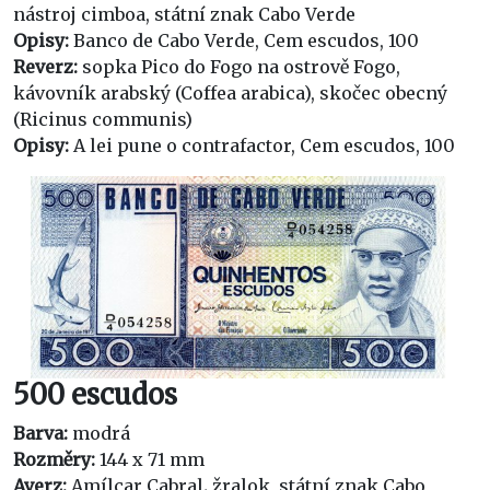
nástroj cimboa, státní znak Cabo Verde
Opisy:
Banco de Cabo Verde, Cem escudos, 100
Reverz:
sopka Pico do Fogo na ostrově Fogo,
kávovník arabský (Coffea arabica), skočec obecný
(Ricinus communis)
Opisy:
A lei pune o contrafactor, Cem escudos, 100
500 escudos
Barva:
modrá
Rozměry:
144 x 71 mm
Averz:
Amílcar Cabral
,
žralok, státní znak Cabo