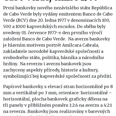
První bankovky nového nezávislého státu República
de Cabo Verde byly vydány emitentem Banco de Cabo
Verde (BCV) dne 20. ledna 1977 v denominacích 100,
500 a 1000 kapverdských escudos. Do oběhu byly
uvedeny 01. července 1977–v den prvního výročí
založení Banco de Cabo Verde. Na averzu bankovky
je hlavním motivem portrét Amílcara Cabrala,
zakladatele novodobé kapverdské společnosti a
svobodného státu, politika, básníka a národního
hrdiny. Na reverzu i averzu bankovek jsou
zachyceny aspekty přírody, historie a kultury,
symbolizující boj kapverdské společnosti za přežití.
Papírové bankovky s elevací stran horizontálně po 8
mm a vertikálně po 3 mm, orientace: horizontálně –
horizontální, plocha bankovek graficky dělena na
tři panely v přibližném poměru 1:2:4 na averzu a 4:2:1
na reverzu. Bankovky jsou realizovány v barevných