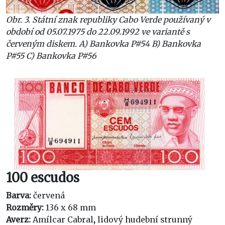
Obr. 3. Státní znak republiky Cabo Verde používaný v
období od 05.07.1975 do 22.09.1992 ve variantě s
červeným diskem. A) Bankovka P#54 B) Bankovka
P#55 C) Bankovka P#56
100 escudos
Barva:
červená
Rozměry:
136 x 68 mm
Averz:
Amílcar Cabral
,
lidový hudební strunný