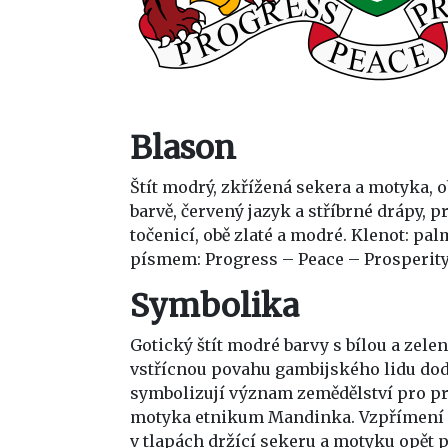
Blason
Štít modrý, zkřížená sekera a motyka, ob
barvě, červený jazyk a stříbrné drápy, p
točenicí, obě zlaté a modré. Klenot: p
písmem: Progress – Peace – Prosperity
Symbolika
Gotický štít modré barvy s bílou a zele
vstřícnou povahu gambijského lidu dodr
symbolizují význam zemědělství pro pro
motyka etnikum Mandinka. Vzpřímení čel
v tlapách držící sekeru a motyku opět p