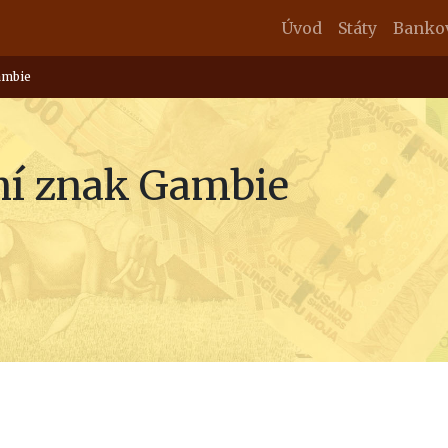
Úvod
Státy
Banko
ambie
í znak Gambie