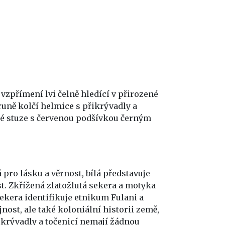
a vzpřímení lvi čelně hledící v přirozené
oruně kolčí helmice s přikrývadly a
rné stuze s červenou podšívkou černým
 pro lásku a věrnost, bílá představuje
t. Zkřížená zlatožlutá sekera a motyka
ekera identifikuje etnikum Fulani a
ost, ale také koloniální historii země,
řikrývadly a točenicí nemají žádnou