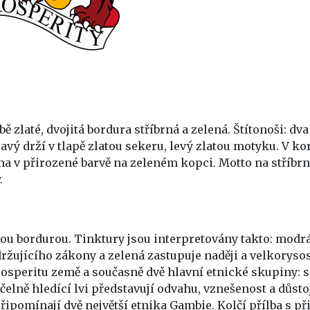
ě zlaté, dvojitá bordura stříbrná a zelená. Štítonoši: dv
ravý drží v tlapě zlatou sekeru, levý zlatou motyku. V k
alma v přirozené barvě na zeleném kopci. Motto na stříb
.
nou bordurou. Tinktury jsou interpretovány takto: modrá
žujícího zákony a zelená zastupuje naději a velkorysos
speritu země a současně dvě hlavní etnické skupiny: s
ně hledící lvi představují odvahu, vznešenost a důstojn
řipomínají dvě největší etnika Gambie. Kolčí přílba s p