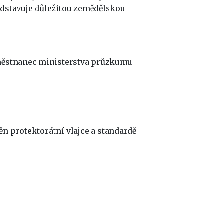
edstavuje důležitou zemědělskou
í zaměstnanec ministerstva průzkumu
ěn protektorátní vlajce a standardě