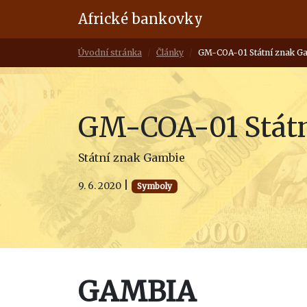
Africké bankovky
Úvodní stránka
Články
GM-COA-01 Státní znak G
GM-COA-01 Státn
Státní znak Gambie
|
9. 6. 2020
Symboly
GAMBIA