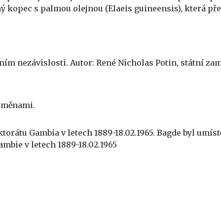
ý kopec s palmou olejnou (Elaeis guineensis), která př
lášením nezávislosti. Autor: René Nicholas Potin, státn
 změnami.
torátu Gambia v letech 1889-18.02.1965. Bagde byl umíst
mbie v letech 1889-18.02.1965