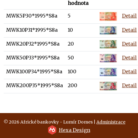
hodnota
MWK5P30*1995*S8a
5
Detail
MWK10P31*1995*S8a
10
Detail
MWK20P32*1995*S8a
20
Detail
MWK50P33*1995*S8a
50
Detail
MWK100P34*1995*S8a
100
Detail
MWK200P35*1995*S8a
200
Detail
© 2026 Africké bankovky - Lumír Domes |
Administrace
Hexa Design