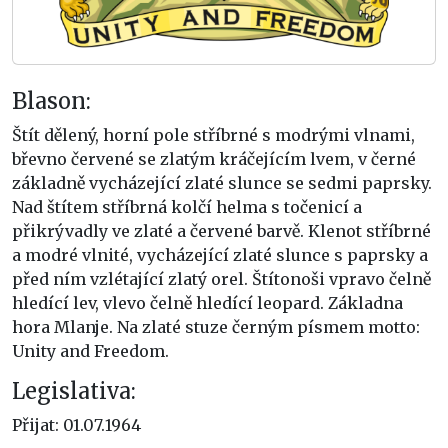
Blason:
Štít dělený, horní pole stříbrné s modrými vlnami,
břevno červené se zlatým kráčejícím lvem, v černé
základně vycházející zlaté slunce se sedmi paprsky.
Nad štítem stříbrná kolčí helma s točenicí a
přikrývadly ve zlaté a červené barvě. Klenot stříbrné
a modré vlnité, vycházející zlaté slunce s paprsky a
před ním vzlétající zlatý orel. Štítonoši vpravo čelně
hledící lev, vlevo čelně hledící leopard. Základna
hora Mlanje. Na zlaté stuze černým písmem motto:
Unity and Freedom.
Legislativa:
Přijat: 01.07.1964