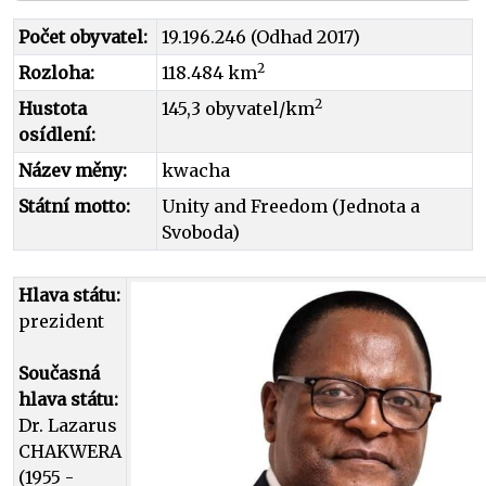
Počet obyvatel:
19.196.246 (Odhad 2017)
2
Rozloha:
118.484 km
2
Hustota
145,3 obyvatel/km
osídlení:
Název měny:
kwacha
Státní motto:
Unity and Freedom (Jednota a
Svoboda)
Hlava státu:
prezident
Současná
hlava státu:
Dr. Lazarus
CHAKWERA
(1955 -