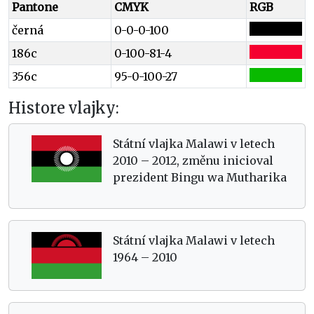
Pantone
CMYK
RGB
černá
0-0-0-100
186c
0-100-81-4
356c
95-0-100-27
Histore vlajky:
Státní vlajka Malawi v letech
2010 – 2012, změnu inicioval
prezident Bingu wa Mutharika
Státní vlajka Malawi v letech
1964 – 2010