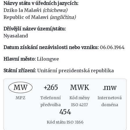
Názvy státu v úředních jazycích:
Dziko la Malaŵi
(chichewa)
Republic of Malawi
(angličtina)
Dřívější název území/státu:
Nyasaland
Datum získání nezávislosti nebo vzniku:
06.06.1964
Hlavní město:
Lilongwe
Státní zřízení:
Unitární prezidentská republika
MW
+265
MWK
.mw
MPZ
Telefonní
Kód měny
Internetová
předvolba
ISO 4217
doména
454
Kód státu ISO 3166