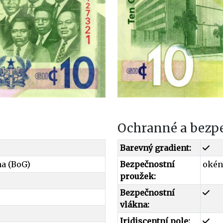
Ochranné a bezp
Barevný gradient:
a (BoG)
Bezpečnostní
okén
proužek:
Bezpečnostní
vlákna:
Iridiscentní pole: