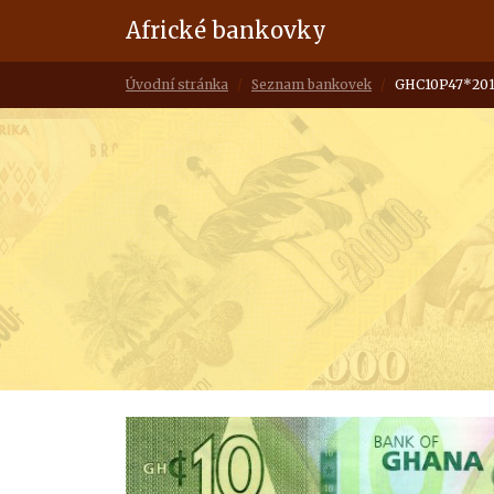
Africké bankovky
Úvodní stránka
Seznam bankovek
GHC10P47*20