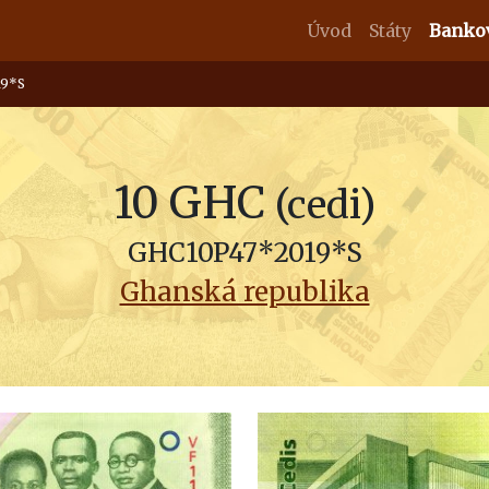
Úvod
Státy
Banko
19*S
10 GHC
(cedi)
GHC10P47*2019*S
Ghanská republika