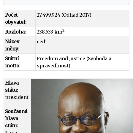
Počet
27.499.924 (Odhad 2017)
obyvatel:
2
Rozloha:
238.533 km
Název
cedi
měny:
Státní
Freedom and Justice (Svoboda a
motto:
spravedlnost)
Hlava
státu:
prezident
Současná
hlava
státu:
Nana