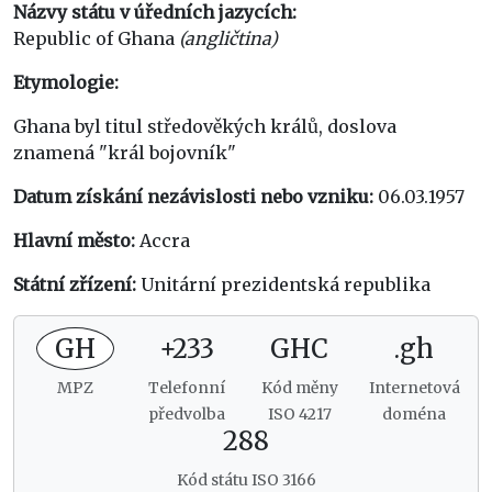
Názvy státu v úředních jazycích:
Republic of Ghana
(angličtina)
Etymologie:
Ghana byl titul středověkých králů, doslova
znamená "král bojovník"
Datum získání nezávislosti nebo vzniku:
06.03.1957
Hlavní město:
Accra
Státní zřízení:
Unitární prezidentská republika
GH
+233
GHC
.gh
MPZ
Telefonní
Kód měny
Internetová
předvolba
ISO 4217
doména
288
Kód státu ISO 3166