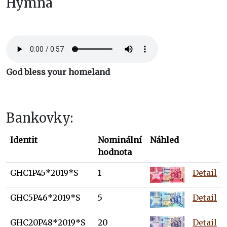
Hymna
God bless your homeland
Bankovky:
Identit
Nominální
Náhled
hodnota
GHC1P45*2019*S
1
Detail
GHC5P46*2019*S
5
Detail
GHC20P48*2019*S
20
Detail