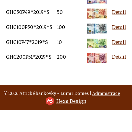
GHC50P49*2019*S
50
Detail
GHC100P50*2019*S
100
Detail
GHC10P47*2019*S
10
Detail
GHC200P51*2019*S
200
Detail
© 2026 Africké bankovky - Lumír Domes |
Administrace
Hexa Design