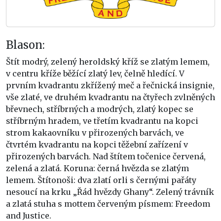
Blason:
Štít modrý, zelený heroldský kříž se zlatým lemem,
v centru kříže běžící zlatý lev, čelně hledící. V
prvním kvadrantu zkřížený meč a řečnická insignie,
vše zlaté, ve druhém kvadrantu na čtyřech zvlněných
břevnech, stříbrných a modrých, zlatý kopec se
stříbrným hradem, ve třetím kvadrantu na kopci
strom kakaovníku v přirozených barvách, ve
čtvrtém kvadrantu na kopci těžební zařízení v
přirozených barvách. Nad štítem točenice červená,
zelená a zlatá. Koruna: černá hvězda se zlatým
lemem. Štítonoši: dva zlatí orli s černými pařáty
nesoucí na krku „Řád hvězdy Ghany“. Zelený trávník
a zlatá stuha s mottem červeným písmem: Freedom
and Justice.