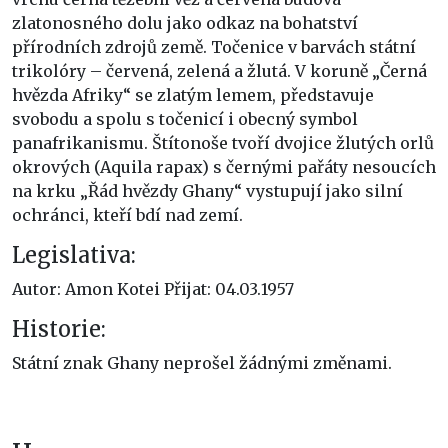
zlatonosného dolu jako odkaz na bohatství
přírodních zdrojů země. Točenice v barvách státní
trikolóry – červená, zelená a žlutá. V koruně „Černá
hvězda Afriky“ se zlatým lemem, představuje
svobodu a spolu s točenicí i obecný symbol
panafrikanismu. Štítonoše tvoří dvojice žlutých orlů
okrových (Aquila rapax) s černými pařáty nesoucích
na krku „Řád hvězdy Ghany“ vystupují jako silní
ochránci, kteří bdí nad zemí.
Legislativa:
Autor: Amon Kotei Přijat: 04.03.1957
Historie:
Státní znak Ghany neprošel žádnými změnami.