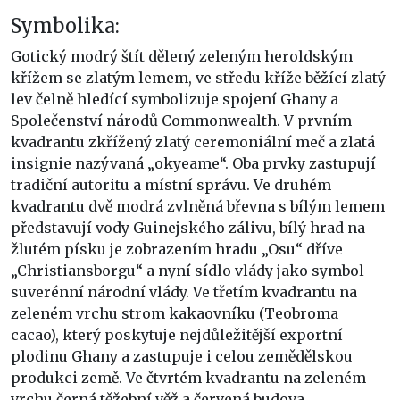
Symbolika:
Gotický modrý štít dělený zeleným heroldským
křížem se zlatým lemem, ve středu kříže běžící zlatý
lev čelně hledící symbolizuje spojení Ghany a
Společenství národů Commonwealth. V prvním
kvadrantu zkřížený zlatý ceremoniální meč a zlatá
insignie nazývaná „okyeame“. Oba prvky zastupují
tradiční autoritu a místní správu. Ve druhém
kvadrantu dvě modrá zvlněná břevna s bílým lemem
představují vody Guinejského zálivu, bílý hrad na
žlutém písku je zobrazením hradu „Osu“ dříve
„Christiansborgu“ a nyní sídlo vlády jako symbol
suverénní národní vlády. Ve třetím kvadrantu na
zeleném vrchu strom kakaovníku (Teobroma
cacao), který poskytuje nejdůležitější exportní
plodinu Ghany a zastupuje i celou zemědělskou
produkci země. Ve čtvrtém kvadrantu na zeleném
vrchu černá těžební věž a červená budova